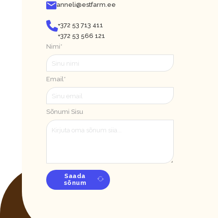
anneli@estfarm.ee
+372 53 713 411
+372 53 566 121
Nimi*
Email*
Sõnumi Sisu
Saada
sõnum