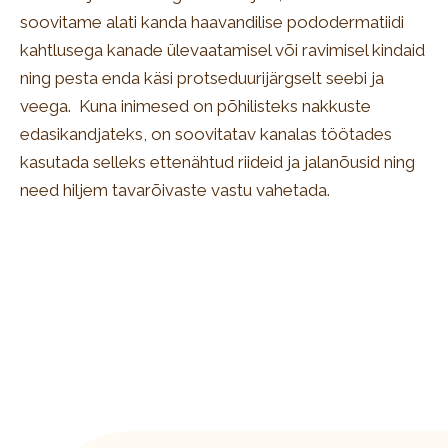
soovitame alati kanda haavandilise pododermatiidi
kahtlusega kanade ülevaatamisel või ravimisel kindaid
ning pesta enda käsi protseduurijärgselt seebi ja
veega. Kuna inimesed on põhilisteks nakkuste
edasikandjateks, on soovitatav kanalas töötades
kasutada selleks ettenähtud riideid ja jalanõusid ning
need hiljem tavarõivaste vastu vahetada.