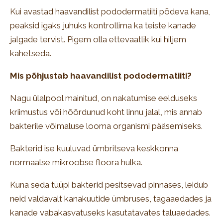
Kui avastad haavandilist pododermatiiti põdeva kana,
peaksid igaks juhuks kontrollima ka teiste kanade
jalgade tervist. Pigem olla ettevaatlik kui hiljem
kahetseda.
Mis põhjustab haavandilist pododermatiiti?
Nagu ülalpool mainitud, on nakatumise eelduseks
kriimustus või hõõrdunud koht linnu jalal, mis annab
bakterile võimaluse looma organismi pääsemiseks.
Bakterid ise kuuluvad ümbritseva keskkonna
normaalse mikroobse floora hulka.
Kuna seda tüüpi bakterid pesitsevad pinnases, leidub
neid valdavalt kanakuutide ümbruses, tagaaedades ja
kanade vabakasvatuseks kasutatavates taluaedades.