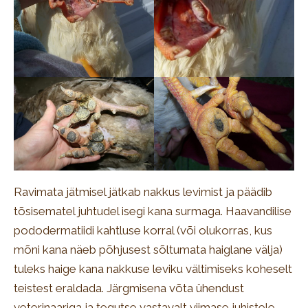
Ravimata jätmisel jätkab nakkus levimist ja päädib
tõsisematel juhtudel isegi kana surmaga. Haavandilise
pododermatiidi kahtluse korral (või olukorras, kus
mõni kana näeb põhjusest sõltumata haiglane välja)
tuleks haige kana nakkuse leviku vältimiseks koheselt
teistest eraldada. Järgmisena võta ühendust
veterinaariga ja tegutse vastavalt viimase juhistele.