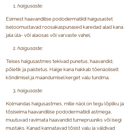
haigusaste
:
Esimest haavandilise pododermatiidi haigusastet
iseloomustavad roosakaspunased karedad alad kana
jala üla- või alaosas või varvaste vahel.
haigusaste
:
Teises haigusastmes tekivad punetus, haavandid,
põletik ja paistetus. Haige kana hakkab tõenäoliselt
kõndimisel ja maandumisel kerget valu tundma.
haigusaste
:
Kolmandas haigusastmes, mille näol on tegu lõpliku ja
tõsiseima haavandilise pododermatiidi astmega,
muutuvad ravimata haavandid tumepruuniks või isegi
mustaks. Kanad kannatavad tõsist valu ja väldivad