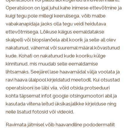
Operatsioon on igal juhul kahe inimese ettevõtmine ja
kuigi tegu pole millegi keerulisega, võib malbe
vabakanapidaja jaoks olla tegu veidi heidutava
ettevõtmisega. Lõikuse käigus eemaldatakse
skalpelli või biopsianõela abil koorik ja selle all olev
nakatunud, vähemal või suuremal määral kõvastunud
kude. Kohati on nakatunud kude kooriku külge
kinnitunud, mis muudab selle eemaldamise
lihtsamaks. Seejärel lase haavamädal välja voolata ja
ravi haava ülalpool kirjeldatud meetodil. Kui otsustad
operatsiooni ise läbi viia, võid otsida protseduuri
kohta täpsemat infot google otsingumootori abil ja
kasutada viitena leitud üksikasjalikke kirjelduse ning
neile lisatud fotosid või videoid.
Ravimata jätmisel võib haavandiline pododermatiit