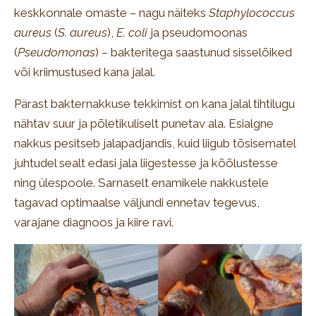
keskkonnale omaste – nagu näiteks
Staphylococcus
aureus
(
S. aureus
),
E. coli
ja pseudomoonas
(
Pseudomonas
) – bakteritega saastunud sisselõiked
või kriimustused kana jalal.
Pärast bakternakkuse tekkimist on kana jalal tihtilugu
nähtav suur ja põletikuliselt punetav ala. Esialgne
nakkus pesitseb jalapadjandis, kuid liigub tõsisematel
juhtudel sealt edasi jala liigestesse ja kõõlustesse
ning ülespoole. Sarnaselt enamikele nakkustele
tagavad optimaalse väljundi ennetav tegevus,
varajane diagnoos ja kiire ravi.