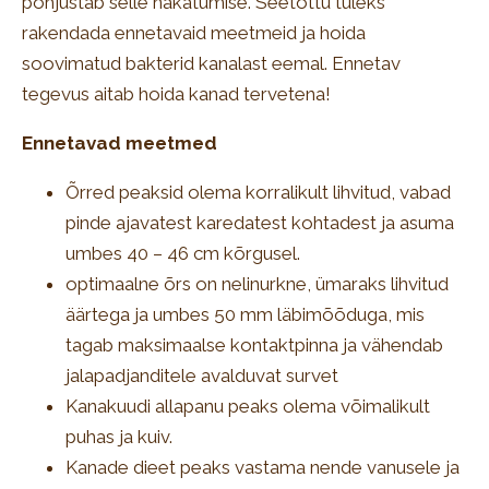
põhjustab selle nakatumise. Seetõttu tuleks
rakendada ennetavaid meetmeid ja hoida
soovimatud bakterid kanalast eemal. Ennetav
tegevus aitab hoida kanad tervetena!
Ennetavad meetmed
Õrred peaksid olema korralikult lihvitud, vabad
pinde ajavatest karedatest kohtadest ja asuma
umbes 40 – 46 cm kõrgusel.
optimaalne õrs on nelinurkne, ümaraks lihvitud
äärtega ja umbes 50 mm läbimõõduga, mis
tagab maksimaalse kontaktpinna ja vähendab
jalapadjanditele avalduvat survet
Kanakuudi allapanu peaks olema võimalikult
puhas ja kuiv.
Kanade dieet peaks vastama nende vanusele ja