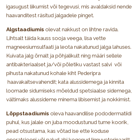
igasugust liikumist või tegevusi, mis avaldaksid nende
haavanditest räsitud jalgadele pinget.
Algstaadiumis
olevat nakkust on lihtne ravida.
Lihtsalt täida kauss sooja veega, lisa vette
magneesiumsulfaati ja leota nakatunud jalga lahuses.
Kuivata jalg õrnalt ja põhjalikult ning määri sellele
antibakteriaalset ja/või põletiku vastast salvi või
pihusta nakatunud kohale kiht Pederipra
haavakaitsevahendit; kata alussidemega ja kinnita
loomade sidumiseks mõeldud spetsiaalse sidemega,
vältimaks alussideme minema libisemist ja nokkimist.
Lõppstaadiumis
oleva haavandilise pododermatiidi
puhul, kus jalale on juba moodustunud tume koorik,
pead otsustama, kas võtad ise ette koduse
operatsiooni või palud abi kogenud linnuveterinaarilt.