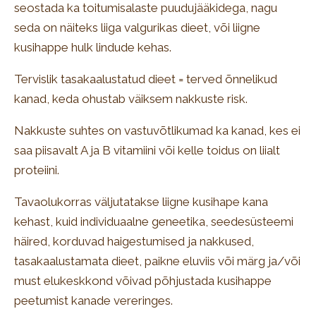
seostada ka toitumisalaste puudujääkidega, nagu
seda on näiteks liiga valgurikas dieet, või liigne
kusihappe hulk lindude kehas.
Tervislik tasakaalustatud dieet = terved õnnelikud
kanad, keda ohustab väiksem nakkuste risk.
Nakkuste suhtes on vastuvõtlikumad ka kanad, kes ei
saa piisavalt A ja B vitamiini või kelle toidus on liialt
proteiini.
Tavaolukorras väljutatakse liigne kusihape kana
kehast, kuid individuaalne geneetika, seedesüsteemi
häired, korduvad haigestumised ja nakkused,
tasakaalustamata dieet, paikne eluviis või märg ja/või
must elukeskkond võivad põhjustada kusihappe
peetumist kanade vereringes.