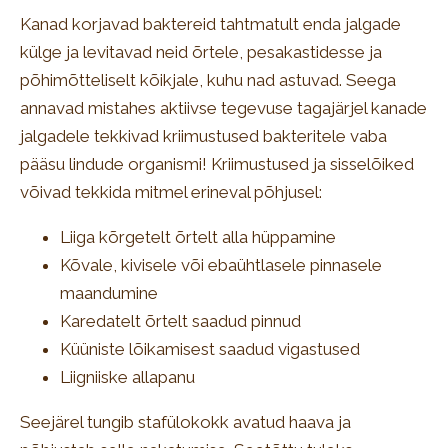
Kanad korjavad baktereid tahtmatult enda jalgade
külge ja levitavad neid õrtele, pesakastidesse ja
põhimõtteliselt kõikjale, kuhu nad astuvad. Seega
annavad mistahes aktiivse tegevuse tagajärjel kanade
jalgadele tekkivad kriimustused bakteritele vaba
pääsu lindude organismi! Kriimustused ja sisselõiked
võivad tekkida mitmel erineval põhjusel:
Liiga kõrgetelt õrtelt alla hüppamine
Kõvale, kivisele või ebaühtlasele pinnasele
maandumine
Karedatelt õrtelt saadud pinnud
Küüniste lõikamisest saadud vigastused
Liigniiske allapanu
Seejärel tungib stafülokokk avatud haava ja