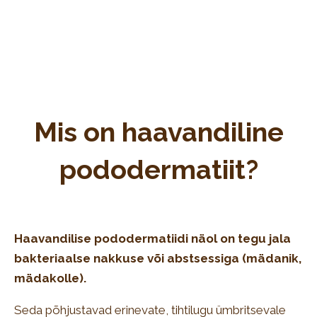
Se
Mis on haavandiline
pododermatiit?
Haavandilise pododermatiidi näol on tegu jala
bakteriaalse nakkuse või abstsessiga (mädanik,
mädakolle).
Seda põhjustavad erinevate, tihtilugu ümbritsevale