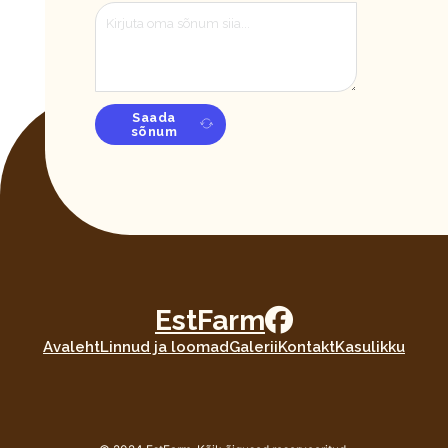
Saada
sõnum
EstFarm
Avaleht
Linnud ja loomad
Galerii
Kontakt
Kasulikku