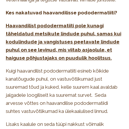
Kes nakatuvad haavandilisse pododermatiiti?
Haavandilist pododermatiiti pole kunagi
täheldatud metsikute lindude puhul, samas kui
kodulindude ja vangistuses peetavate lindude
puhul on see levinud, mis viitab asjaolule, et
haiguse põhjustajaks on puudulik hoolitsus.
Kuigi haavandilist pododermatiiti esineb kõikide
kanatõugude puhul, on vastuvõtlikumad just
suuremad tõud ja kuked, kelle suurem kaal avaldab
jalgadele loogiliselt ka suuremat survet. Seda
arvesse võttes on haavandilise pododermatiidi
suhtes vastuvõtlikumad ka ülekaalulised linnud.
Lisaks kaalule on seda tüüpi nakkust võimalik