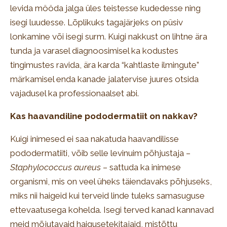
levida mööda jalga üles teistesse kudedesse ning
isegi luudesse. Lõplikuks tagajärjeks on püsiv
lonkamine või isegi surm. Kuigi nakkust on lihtne ära
tunda ja varasel diagnoosimisel ka kodustes
tingimustes ravida, ära karda “kahtlaste ilmingute”
märkamisel enda kanade jalatervise juures otsida
vajadusel ka professionaalset abi.
Kas haavandiline pododermatiit on nakkav?
Kuigi inimesed ei saa nakatuda haavandilisse
pododermatiiti, võib selle levinuim põhjustaja –
Staphylococcus aureus
– sattuda ka inimese
organismi, mis on veel üheks täiendavaks põhjuseks,
miks nii haigeid kui terveid linde tuleks samasuguse
ettevaatusega kohelda. Isegi terved kanad kannavad
meid mõjutavaid haigusetekitajaid, mistõttu