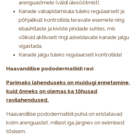
arenguastmele (väldi ülesöötmist).
Kanade vabapidamisala tuleks regulaarselt ja
põhjalikult kontrollida teravate esemete ning
ebaühtlaste ja kiviste pindade suhtes, mis
võiksid aktiivselt ringi askeldavate kanade jalgu
vigastada.
Kanade jalgu tuleks regulaarselt kontrollida!
Haavandilise pododermatiidi ravi
Parimaks lahenduseks on muidugi ennetamine,
kuid õnneks on olemas ka tõhusad
ravilahendused.
Haavandilise pododermatiidi puhul on eristatavad
kolm arenguastet, millest iga järgnev on eelmisest
tõsisem.